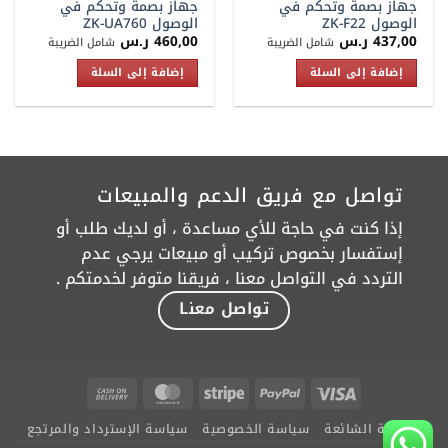
جهاز بصمة وتحكم في
جهاز بصمة وتحكم في
الوصول ZK-F22
الوصول ZK-UA760
437,00
ر.س
460,00
ر.س
شامل الضريبة
شامل الضريبة
إضافة إلى السلة
إضافة إلى السلة
تواصل مع فريق الدعم والمبيعات
إذا كنت في حاجة للأي مساعدة ، أو لديك طلب أو
إستفسار بخصوص تركيب أو مبيعات يرجي عدم
التردد في التواصل معنا ، فريقنا متوفر لخدمتكم .
تواصل معنـا
Cash
MasterCard
Stripe
PayPal
Visa
On
الأسئلة الشائعة
سياسة الخصوصية
سياسة الإسترداد والمرتجع
Delivery