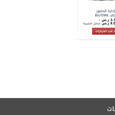
إدارة الحضور
BioTIM
3.
ر.س
–
نطاق
8.
ر.س
شامل الضريبة
السعر:
من
 أحد الخيارات
خلال
ل
ة
ت
ات