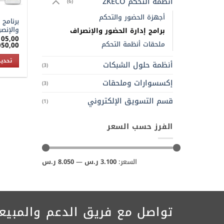
أنظمة التحكم ZKECO
(6)
أجهزة الحضور والتحكم
برنامج 
والإنصراف E
برامج إدارة الحضور والإنصراف
105,00
ملحقات أنظمة التحكم
050,00
تحديد
أنظمة حلول الشبكات
(3)
هناك
إكسسوارات وملحقات
العديد
(3)
من
قسم التسويق الإلكتروني
(1)
الأشكا
المختلف
لهذا
الفرز حسب السعر
المنتج.
يمكن
اختيار
أدنى
أعلى
السعر:
3.100 ر.س
—
8.050 ر.س
سعر
سعر
الخيارا
على
صفحة
المنتج
تواصل مع فريق الدعم والمبيع