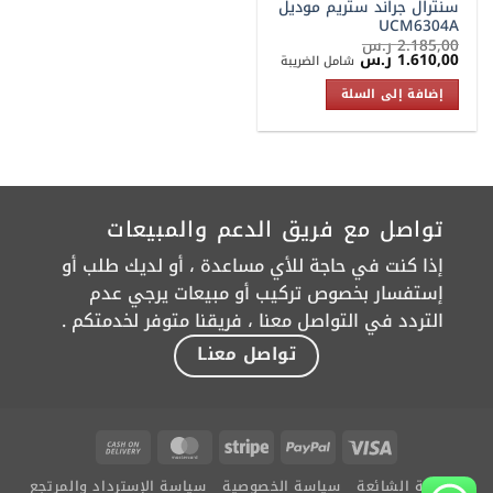
سنترال جراند ستريم موديل
UCM6304A
2.185,00
ر.س
السعر
السعر
1.610,00
ر.س
شامل الضريبة
الأصلي
الحالي
هو:
هو:
إضافة إلى السلة
2.185,00 ر.س.
1.610,00 ر.س.
تواصل مع فريق الدعم والمبيعات
إذا كنت في حاجة للأي مساعدة ، أو لديك طلب أو
إستفسار بخصوص تركيب أو مبيعات يرجي عدم
التردد في التواصل معنا ، فريقنا متوفر لخدمتكم .
تواصل معنـا
Cash
MasterCard
Stripe
PayPal
Visa
On
الأسئلة الشائعة
سياسة الخصوصية
سياسة الإسترداد والمرتجع