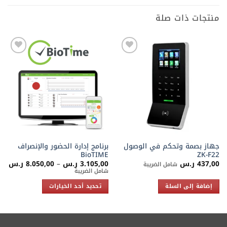
منتجات ذات صلة
Add to
Add to
wishlist
wishlist
جهاز بصمة وتحكم في الوصول
برنامج إدارة الحضور والإنصراف
BioTIME
ZK-F22
نطا
437,00
ر.س
3.105,00
ر.س
–
8.050,00
ر.س
شامل الضريبة
الس
شامل الضريبة
من
إضافة إلى السلة
تحديد أحد الخيارات
خلا
هناك
العديد
من