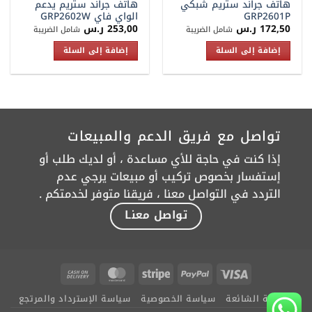
هاتف جراند ستريم شبكي
هاتف جراند ستريم يدعم
GRP2601P
الواي فاي GRP2602W
172,50
ر.س
253,00
ر.س
شامل الضريبة
شامل الضريبة
إضافة إلى السلة
إضافة إلى السلة
تواصل مع فريق الدعم والمبيعات
إذا كنت في حاجة للأي مساعدة ، أو لديك طلب أو
إستفسار بخصوص تركيب أو مبيعات يرجي عدم
التردد في التواصل معنا ، فريقنا متوفر لخدمتكم .
تواصل معنـا
Cash
MasterCard
Stripe
PayPal
Visa
On
الأسئلة الشائعة
سياسة الخصوصية
سياسة الإسترداد والمرتجع
Delivery